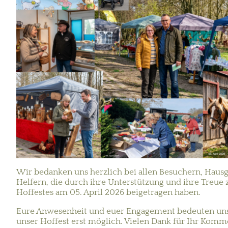
Wir bedanken uns herzlich bei allen Besuchern, Haus
Helfern, die durch ihre Unterstützung und ihre Treue
Hoffestes am 05. April 2026 beigetragen haben.
Eure Anwesenheit und euer Engagement bedeuten uns
unser Hoffest erst möglich. Vielen Dank für Ihr Komm