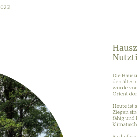
2026!
Hauszi
Nutzt
Die Hauszi
den ältes
wurde vor
Orient dom
Heute ist 
Ziegen sin
fähig und
klimatisc
Sie liefer