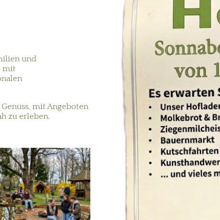
milien und
- mit
ionalen
d Genuss, mit Angeboten
h zu erleben.