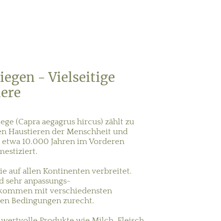
egen - Vielseitige
iere
ege (Capra aegagrus hircus) zählt zu
ten Haustieren der Menschheit und
 etwa 10.000 Jahren im Vorderen
estiziert.
sie auf allen Kontinenten verbreitet.
d sehr anpassungs-
 kommen mit verschiedensten
hen Bedingungen zurecht.
n wertvolle Produkte wie Milch, Fleisch,