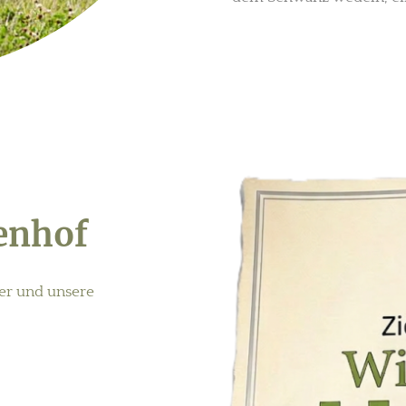
genhof
her und unsere